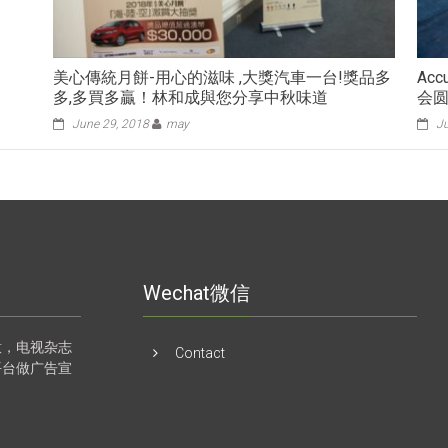
美心傳統月餅-用心的滋味 ,大獎汽車一台!獎品多
Ac
多,多買多贏！林和成與您分享中秋味道
会
June 29, 2018
may
Ju
Wechat微信
意，电视杂志
Contact
平台做广告宣