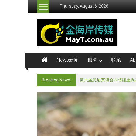
Skip
Thursday, August 6, 2026
to
content
金
海
岸
传
News新闻
服务
联系
Ab
媒
Breaking News:
《非诚勿扰》澳洲专场发布会
MayMedia