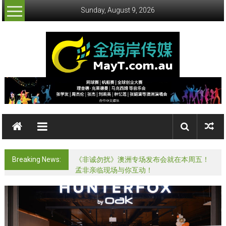
Skip
Sunday, August 9, 2026
to
content
金
海
岸
传
Breaking News:
《非诚勿扰》澳洲专场发布会就在本周五！
媒
孟非亲临现场与你互动！
MayMedia