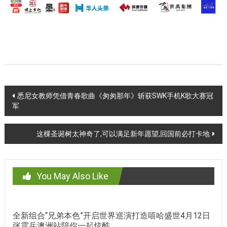
Post
悉尼女教师凭借青春歌曲《匆匆那年》斩获SWK手机K歌大赛冠
军
navigation
这棵圣诞树太神奇了,可以满足新年愿望,回国前必打卡地
You May Also Like
全新组合“兄弟本色”开启世界巡演打造嘻哈盛世4月12日
张震岳澳洲站陪你一起炫酷