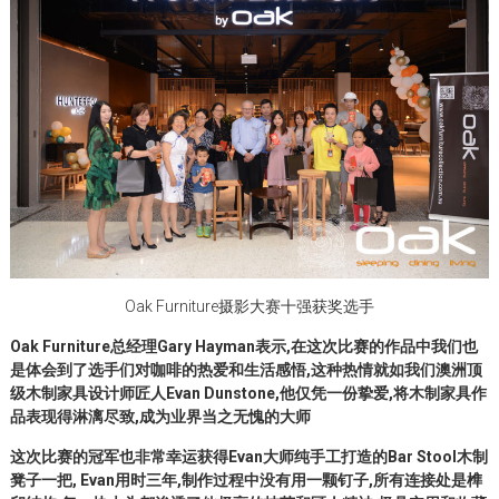
Oak Furniture摄影大赛十强获奖选手
Oak Furniture总经理Gary Hayman表示,在这次比赛的作品中我们也
是体会到了选手们对咖啡的热爱和生活感悟,这种热情就如我们澳洲顶
级木制家具设计师匠人Evan Dunstone,他仅凭一份挚爱,将木制家具作
品表现得淋漓尽致,成为业界当之无愧的大师
这次比赛的冠军也非常幸运获得Evan大师纯手工打造的Bar Stool木制
凳子一把, Evan用时三年,制作过程中没有用一颗钉子,所有连接处是榫