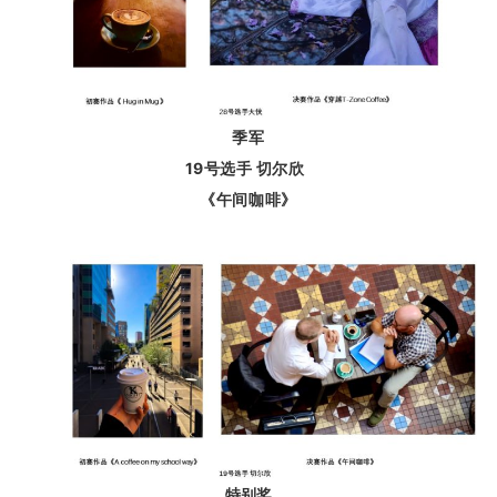
季军
19号选手
切尔欣
《
午间咖啡
》
特别奖