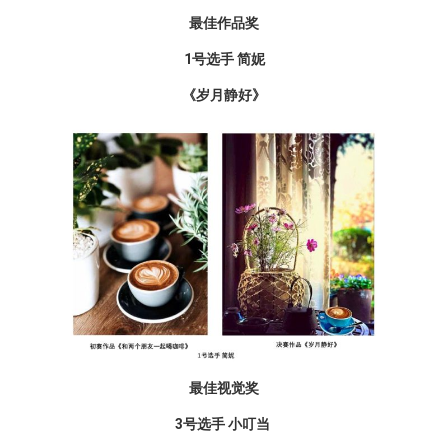
最佳作品奖
1号选手 简妮
《岁月静好》
最佳视觉奖
3号选手 小叮当