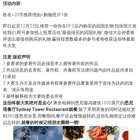
活动内容:
姓名+20字推荐理由+购物照片1张
即日起至12月23日,推荐一份你在DFS店内购买的回国礼物,拍张照片发
给我们,即可参加线上投票活动”最值得买的回国礼物”,微信大众评委将
评选出最值得购买的礼物,赢得投票数最多的参与者将收获这份终极新
年大奖
注意:版权声明
1.参赛者的参赛作品必须是本人拥有著作权的作品
2.作品涉及的名誉权、著作权、肖像权等法律问题均由作品提供者自
行承担
3.大赛主办方及合作媒体有权将参赛作品重复使用于宣传为目的的发
表、演示等用途
4.最终解释权为大赛组委会所有
这份终极大奖绝对是走心!
乘坐电梯到悉尼最高建筑1000英尺的
悉尼
塔餐厅Sydney Tower Restaurant就餐
,除了享用美食的同时还能欣赏
到360度悉尼全景,用餐期间,餐厅还会慢慢旋转的,这份礼物肯定让你难
以忘怀的,
就餐的时候记得朋友圈晒一晒!