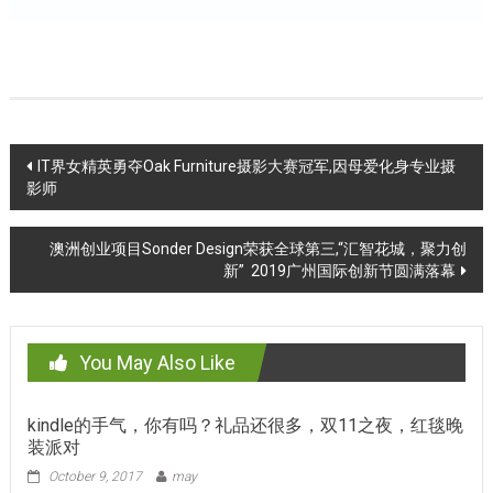
Post
IT界女精英勇夺Oak Furniture摄影大赛冠军,因母爱化身专业摄
影师
navigation
澳洲创业项目Sonder Design荣获全球第三,“汇智花城，聚力创
新” 2019广州国际创新节圆满落幕
You May Also Like
kindle的手气，你有吗？礼品还很多，双11之夜，红毯晚
装派对
October 9, 2017
may