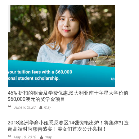
45% 折扣的租金及学费优惠,澳大利亚南十字星大学价值
$60,000澳元的奖学金项目
June 9, 2020
may
2018澳洲华裔小姐悉尼赛区14强惊艳出炉！将集体打造
超高端时尚慈善盛宴！美女们首次公开亮相！
May 10, 2018
may