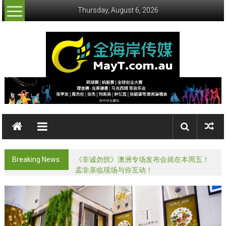
Skip
Thursday, August 6, 2026
to
content
金
海
岸
传
Breaking News:
《非诚勿扰》澳洲专场发布会就在本周五！
媒
孟非亲临现场与你互动！
MayMedia