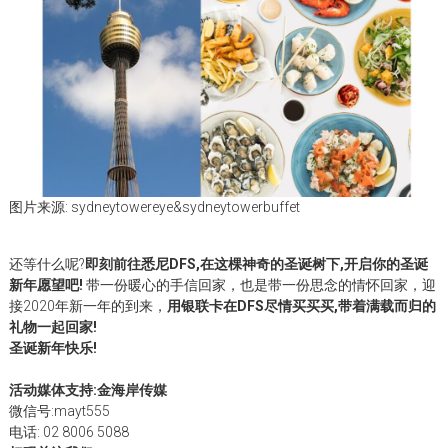
图片来源: sydneytowereye&sydneytowerbuffet
还等什么呢?
即刻前往悉尼DFS,在这棵神奇的圣诞树下,开启你的圣诞
新年愿望吧!
带一份暖心的手信回家，也是带一份思念的情怀回家，迎
接2020年新一年的到来，
用银联卡在DFS尽情买买买,带着满载而归的
礼物一起回家!
圣
诞
新
年快乐!
活动媒体支持:金海岸传媒
微信号:mayt555
电话: 02 8006 5088