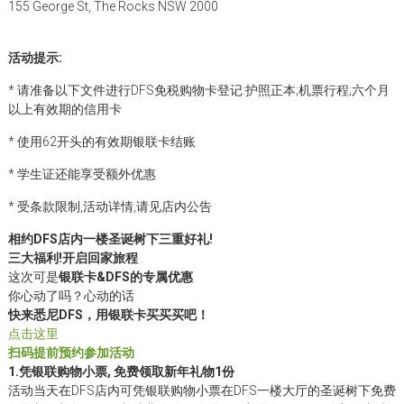
155 George St, The Rocks NSW 2000
活动提示:
* 请准备以下文件进行DFS免税购物卡登记:护照正本;机票行程;六个月
以上有效期的信用卡
* 使用62开头的有效期银联卡结账
* 学生证还能享受额外优惠
* 受条款限制,活动详情,请见店内公告
相约DFS店内一楼圣诞树下
三重好礼!
三大福利!开启回家旅程
这次可是
银联卡&DFS的专属优惠
你心动了吗？心动的话
快来悉尼DFS，用银联卡买买买吧！
点击这里
扫码提前预约参加活动
1.
凭银联购物小票, 免费领取新年礼物1份
活动当天在DFS店内可凭银联购物小票在DFS一楼大厅的圣诞树下免费