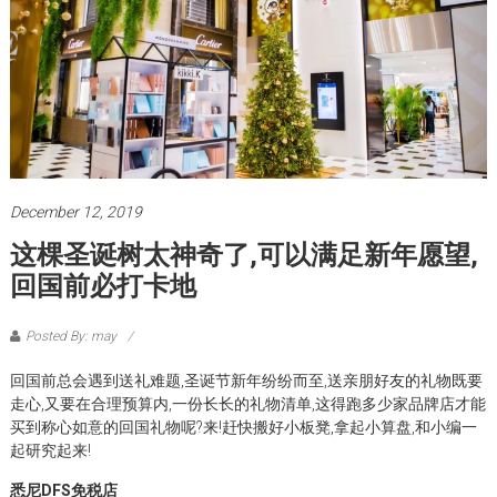
December 12, 2019
这棵圣诞树太神奇了,可以满足新年愿望,
回国前必打卡地
Posted By: may
回国前总会遇到送礼难题,圣诞节新年纷纷而至,送亲朋好友的礼物既要
走心,又要在合理预算内,一份长长的礼物清单,这得跑多少家品牌店才能
买到称心如意的回国礼物呢?来!赶快搬好小板凳,拿起小算盘,和小编一
起研究起来!
悉尼DFS免税店