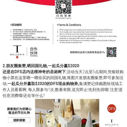
2.
朋友圈集赞,晒回国礼物,一起瓜分赢$2020
还是在DFS店内这棵神奇的圣诞树下
,活动当天2点至5点期间,凭银联购
物小票在这里晒一晒你买的回国礼物,将图片发朋友圈集赞,即可参加活
动,
一起
瓜分并赢取$2020的DFS现金购物券,
集满赞记得截图给现场工
作人员看看啊, 每人限参与1次,数量有限,送完即止!先到先得哦! 注意!是
任意消费哦!还在等什么?