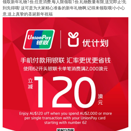
领取新年礼物1份,任意消费,每人限领取1份,礼物数量有限,送完即止!先
到先得哦! 这可是为大家精心准备的新年礼物啊,记得来领取哦!小小心
意,送上真挚的圣诞新年祝福