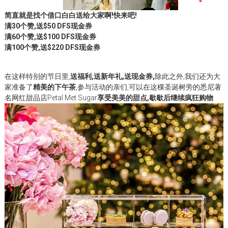
简直就是找个借口白白送给大家啊!快来吧!
满30个赞,送$50 DFS现金券
满60个赞,送$100 DFS现金券
满100个赞,送$220 DFS现金券
在这样特别的节日里,
送福利,送新年礼,送现金券,
除此之外,我们还为大
家准备了
精美的下午茶
,参与活动的亲们,可以在这棵圣诞树旁的悉尼著
名网红甜品店Petal Met Sugar
享受美美的甜点,歇歇后继续疯狂购物